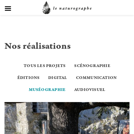
Skip
Nos réalisations
to
content
TOUS LES PROJETS
SCÉNOGRAPHIE
ÉDITIONS
DIGITAL
COMMUNICATION
MUSÉOGRAPHIE
AUDIOVISUEL